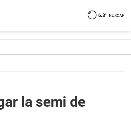
6.3°
BUSCAR
gar la semi de