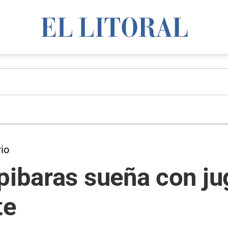
rio
pibaras sueña con ju
te