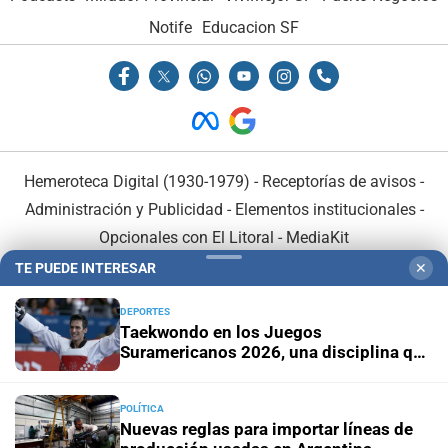
Notife
Educacion SF
Hemeroteca Digital (1930-1979)
-
Receptorías de avisos
-
Administración y Publicidad
-
Elementos institucionales
-
Opcionales con El Litoral
-
MediaKit
TE PUEDE INTERESAR
✕
El Litoral es miembro de:
DEPORTES
Taekwondo en los Juegos
Suramericanos 2026, una disciplina que
acerca a los atletas al sueño olímpico
POLÍTICA
En Asociación con:
Nuevas reglas para importar líneas de