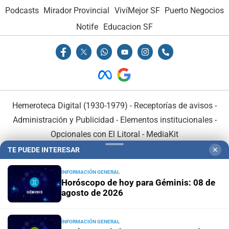
Podcasts
Mirador Provincial
VivíMejor SF
Puerto Negocios
Notife
Educacion SF
Hemeroteca Digital (1930-1979)
-
Receptorías de avisos
-
Administración y Publicidad
-
Elementos institucionales
-
Opcionales con El Litoral
-
MediaKit
TE PUEDE INTERESAR
✕
El Litoral es miembro de:
INFORMACIÓN GENERAL
Horóscopo de hoy para Géminis: 08 de
agosto de 2026
INFORMACIÓN GENERAL
En Asociación con: