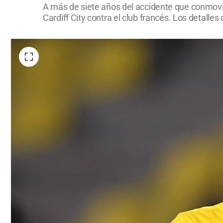
A más de siete años del accidente que conmovió
Cardiff City contra el club francés. Los detalles