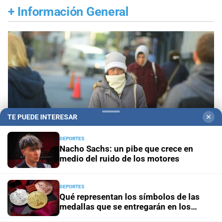
+
Información General
TE PUEDE INTERESAR
✕
DEPORTES
Nacho Sachs: un pibe que crece en
medio del ruido de los motores
Pronóstico nacional
Frío extremo: 13 provincias
DEPORTES
están bajo alerta amarilla por temperaturas bajas
Qué representan los símbolos de las
medallas que se entregarán en los
Juegos Suramericanos 2026
Aniversario
El Litoral cumplió 108 años y celebró la