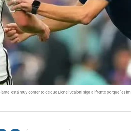
 plantel está muy contento de que Lionel Scaloni siga al frente porque "es im