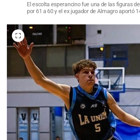
El escolta esperancino fue una de las figuras d
por 61 a 60 y el ex jugador de Almagro aportó 1