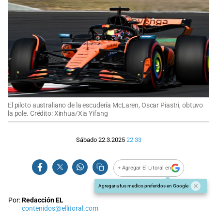
El piloto australiano de la escudería McLaren, Oscar Piastri, obtuvo
la pole. Crédito: Xinhua/Xia Yifang
Sábado 22.3.2025
22:33
+ Agregar El Litoral en
Agregar a tus medios preferidos en Google
Por:
Redacción EL
contenidos@ellitoral.com