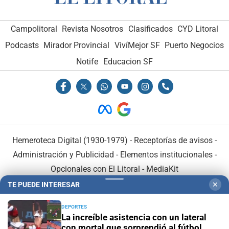
Campolitoral
Revista Nosotros
Clasificados
CYD Litoral
Podcasts
Mirador Provincial
VivíMejor SF
Puerto Negocios
Notife
Educacion SF
Hemeroteca Digital (1930-1979)
-
Receptorías de avisos
-
Administración y Publicidad
-
Elementos institucionales
-
Opcionales con El Litoral
-
MediaKit
TE PUEDE INTERESAR
✕
El Litoral es miembro de:
DEPORTES
La increíble asistencia con un lateral
con mortal que sorprendió al fútbol