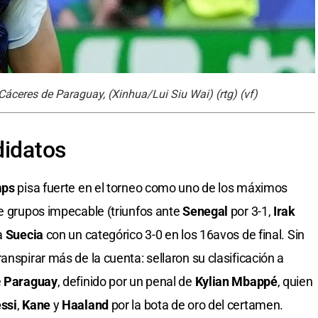
Cáceres de Paraguay, (Xinhua/Lui Siu Wai) (rtg) (vf)
didatos
mps
pisa fuerte en el torneo como uno de los máximos
de grupos impecable (triunfos ante
Senegal
por 3-1,
Irak
 a
Suecia
con un categórico 3-0 en los 16avos de final. Sin
anspirar más de la cuenta: sellaron su clasificación a
e
Paraguay
, definido por un penal de
Kylian Mbappé
, quien
ssi
,
Kane
y
Haaland
por la bota de oro del certamen.