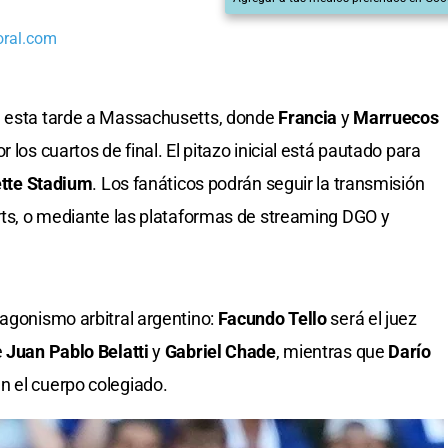
oral.com
a esta tarde a Massachusetts, donde
Francia
y
Marruecos
 los cuartos de final. El pitazo inicial está pautado para
ette Stadium
. Los fanáticos podrán seguir la transmisión
orts, o mediante las plataformas de streaming DGO y
tagonismo arbitral argentino:
Facundo Tello
será el juez
e
Juan Pablo Belatti
y
Gabriel Chade
, mientras que
Darío
 el cuerpo colegiado.