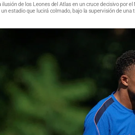
la ilusión de los Leones del Atlas en un cruce decisivo por
 un estadio que lucirá colmado, bajo la supervisión de una 