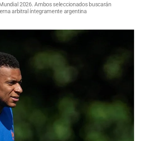
 el Mundial 2026. Ambos seleccionados buscarán
terna arbitral íntegramente argentina