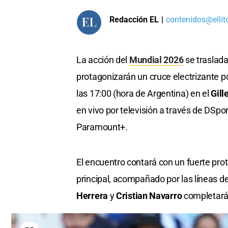
Redacción EL
|
contenidos@ellit
La acción del
Mundial 2026
se traslad
protagonizarán un cruce electrizante por
las 17:00 (hora de Argentina) en el
Gill
en vivo por televisión a través de DSp
Paramount+.
El encuentro contará con un fuerte pro
principal, acompañado por las líneas d
Herrera
y
Cristian Navarro
completarán