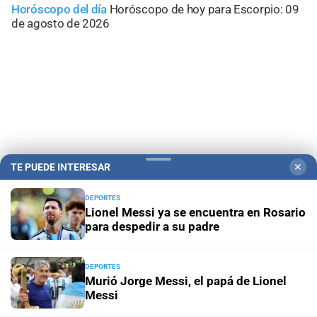
Horóscopo del día
Horóscopo de hoy para Escorpio: 09
de agosto de 2026
TE PUEDE INTERESAR
✕
DEPORTES
Lionel Messi ya se encuentra en Rosario
para despedir a su padre
Campolitoral
Revista Nosotros
Clasificados
CYD Litoral
Podcasts
Mirador Provincial
VivíMejor SF
Puerto Negocios
DEPORTES
Notife
Educacion SF
Murió Jorge Messi, el papá de Lionel
Messi