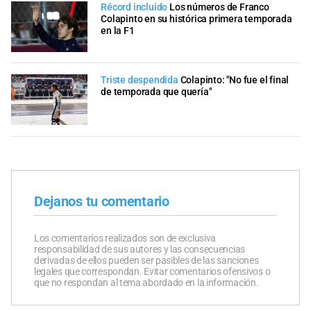
Récord incluido
Los números de Franco
Colapinto en su histórica primera temporada
en la F1
Triste despendida
Colapinto: "No fue el final
de temporada que quería"
Dejanos tu comentario
Los comentarios realizados son de exclusiva
responsabilidad de sus autores y las consecuencias
derivadas de ellos pueden ser pasibles de las sanciones
legales que correspondan. Evitar comentarios ofensivos o
que no respondan al tema abordado en la información.