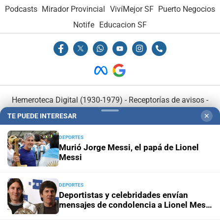
Podcasts
Mirador Provincial
VivíMejor SF
Puerto Negocios
Notife
Educacion SF
Hemeroteca Digital (1930-1979)
-
Receptorías de avisos
-
Administración y Publicidad
-
Elementos institucionales
-
TE PUEDE INTERESAR
✕
Opcionales con El Litoral
-
MediaKit
DEPORTES
Murió Jorge Messi, el papá de Lionel
El Litoral es miembro de:
Messi
DEPORTES
Deportistas y celebridades envían
mensajes de condolencia a Lionel Messi
tras la muerte de su padre
En Asociación con: