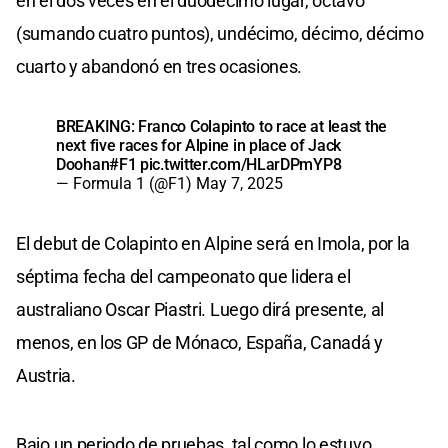
en el dos veces en el duodécimo lugar, octavo
(sumando cuatro puntos), undécimo, décimo, décimo
cuarto y abandonó en tres ocasiones.
BREAKING: Franco Colapinto to race at least the
next five races for Alpine in place of Jack
Doohan
#F1
pic.twitter.com/HLarDPmYP8
— Formula 1 (@F1)
May 7, 2025
El debut de Colapinto en Alpine será en Imola, por la
séptima fecha del campeonato que lidera el
australiano Oscar Piastri. Luego dirá presente, al
menos, en los GP de Mónaco, España, Canadá y
Austria.
Bajo un periodo de pruebas, tal como lo estuvo