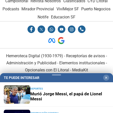
Campolitoral
Revista Nosotros
Clasificados
CYD Litoral
Podcasts
Mirador Provincial
VivíMejor SF
Puerto Negocios
Notife
Educacion SF
Hemeroteca Digital (1930-1979)
-
Receptorías de avisos
-
Administración y Publicidad
-
Elementos institucionales
-
Opcionales con El Litoral
-
MediaKit
TE PUEDE INTERESAR
✕
El Litoral es miembro de:
DEPORTES
Murió Jorge Messi, el papá de Lionel
Messi