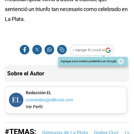
sentenció un triunfo tan necesario como celebrado en
La Plata.
+ Agregar El Litoral en
Agregar a tus medios preferidos en Google
Sobre el Autor
Redacción EL
contenidos@ellitoral.com
Ver Perfil
#TEMAS:
Gimnasia de La Plata
Godoy Cruz
Liga