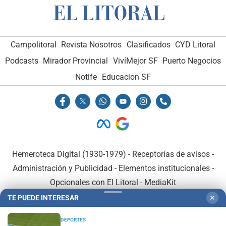
Campolitoral
Revista Nosotros
Clasificados
CYD Litoral
Podcasts
Mirador Provincial
VivíMejor SF
Puerto Negocios
Notife
Educacion SF
Hemeroteca Digital (1930-1979)
-
Receptorías de avisos
-
Administración y Publicidad
-
Elementos institucionales
-
Opcionales con El Litoral
-
MediaKit
TE PUEDE INTERESAR
✕
El Litoral es miembro de:
DEPORTES