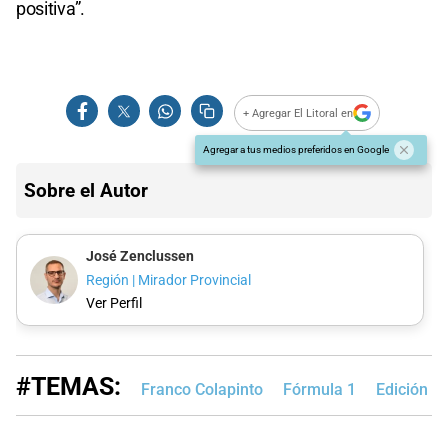
positiva”.
+ Agregar El Litoral en
Agregar a tus medios preferidos en Google
Sobre el Autor
José Zenclussen
Región | Mirador Provincial
Ver Perfil
#TEMAS:
Franco Colapinto
Fórmula 1
Edición I