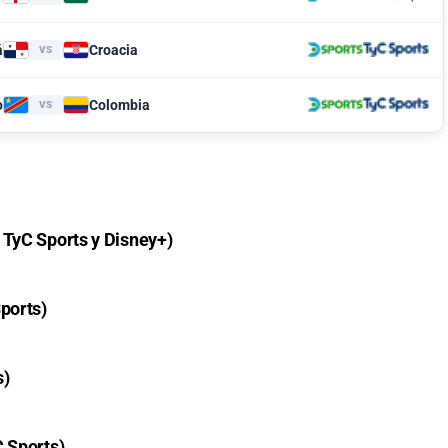
á
Croacia
VS
o
Colombia
VS
 TyC Sports y Disney+)
ports)
s)
C Sports)