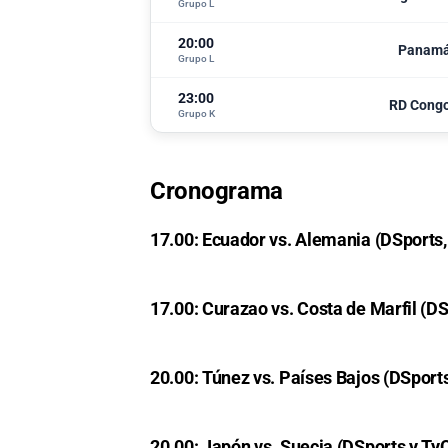
Grupo L
20:00
Panam
Grupo L
23:00
RD Cong
Grupo K
Cronograma
17.00: Ecuador vs. Alemania (DSports,
17.00: Curazao vs. Costa de Marfil (DS
20.00: Túnez vs. Países Bajos (DSport
20.00: Japón vs. Suecia (DSports y Ty