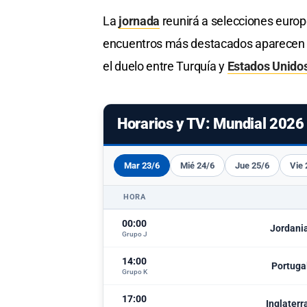
La
jornada
reunirá a selecciones europe
encuentros más destacados aparecen 
el duelo entre Turquía y
Estados Unido
Horarios y TV: Mundial 2026
Mar 23/6
Mié 24/6
Jue 25/6
Vie 
HORA
00:00
Jordani
Grupo J
14:00
Portuga
Grupo K
17:00
Inglaterr