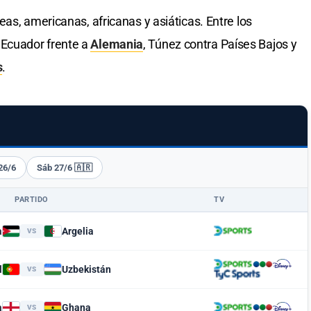
as, americanas, africanas y asiáticas. Entre los
Ecuador frente a
Alemania
, Túnez contra Países Bajos y
s
.
26/6
Sáb 27/6 🇦🇷
PARTIDO
TV
a
Argelia
VS
l
Uzbekistán
VS
a
Ghana
VS