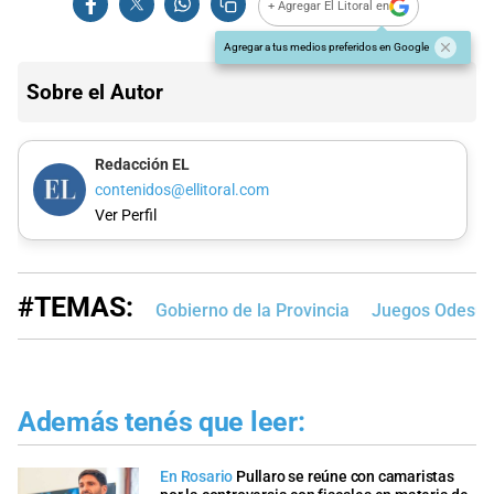
+ Agregar El Litoral en
Agregar a tus medios preferidos en Google
Sobre el Autor
Redacción EL
contenidos@ellitoral.com
Ver Perfil
#TEMAS:
Gobierno de la Provincia
Juegos Odesur
Además tenés que leer:
En Rosario
Pullaro se reúne con camaristas