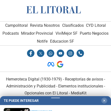
Campolitoral
Revista Nosotros
Clasificados
CYD Litoral
Podcasts
Mirador Provincial
VivíMejor SF
Puerto Negocios
Notife
Educacion SF
Hemeroteca Digital (1930-1979)
-
Receptorías de avisos
-
Administración y Publicidad
-
Elementos institucionales
-
Opcionales con El Litoral
-
MediaKit
TE PUEDE INTERESAR
✕
El Litoral es miembro de: