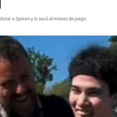
l
itular a Spreen y lo sacó al minuto de juego.