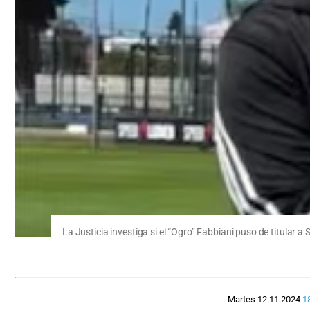
La Justicia investiga si el “Ogro” Fabbiani puso de titular 
Martes 12.11.2024
1