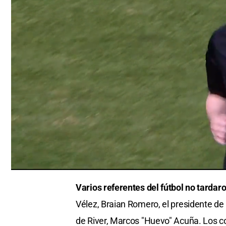
0
seconds
Varios referentes del fútbol no tardar
of
0
Vélez, Braian Romero, el presidente de 
seconds
Volume
0%
de River, Marcos "Huevo" Acuña. Los co