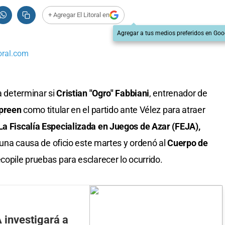
+ Agregar El Litoral en
Agregar a tus medios preferidos en Goo
oral.com
ra determinar si
Cristian "Ogro" Fabbiani
, entrenador de
preen
como titular en el partido ante Vélez para atraer
La Fiscalía Especializada en Juegos de Azar (FEJA),
ó una causa de oficio este martes y ordenó al
Cuerpo de
copile pruebas para esclarecer lo ocurrido.
A investigará a