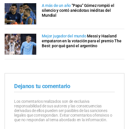
A más de un año
"Papu" Gómez rompió el
silencio y contó anécdotas inéditas del
Mundial
Mejor jugador del mundo
Messi y Haaland
empataron en la votación para el premio The
Best: por qué ganó el argentino
Dejanos tu comentario
Los comentarios realizados son de exclusiva
responsabilidad de sus autores y las consecuencias
derivadas de ellos pueden ser pasibles de las sanciones
legales que correspondan. Evitar comentarios ofensivos o
que no respondan al tema abordado en la información.