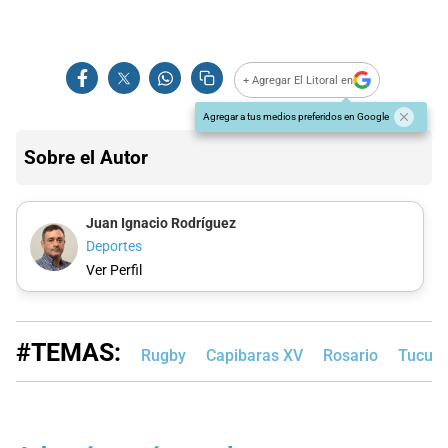
+ Agregar El Litoral en
Agregar a tus medios preferidos en Google
Sobre el Autor
Juan Ignacio Rodríguez
Deportes
Ver Perfil
#TEMAS:
Rugby
Capibaras XV
Rosario
Tucum