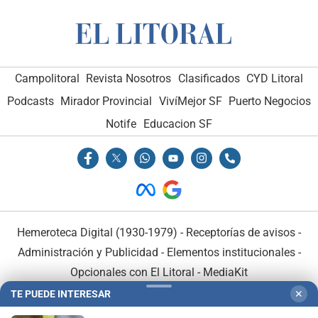
Campolitoral
Revista Nosotros
Clasificados
CYD Litoral
Podcasts
Mirador Provincial
VivíMejor SF
Puerto Negocios
Notife
Educacion SF
Hemeroteca Digital (1930-1979)
-
Receptorías de avisos
-
Administración y Publicidad
-
Elementos institucionales
-
Opcionales con El Litoral
-
MediaKit
TE PUEDE INTERESAR
✕
El Litoral es miembro de: