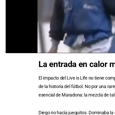
0
seconds
La entrada en calor 
of
0
seconds
Volume
0%
El impacto del Live is Life no tiene c
de la historia del fútbol. No por una ra
esencial de Maradona: la mezcla de ta
Diego no hacía jueguitos. Dominaba la 