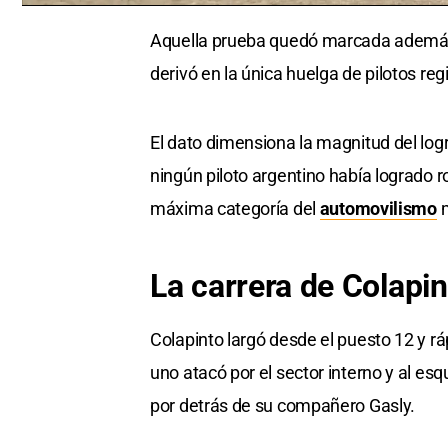
0
seconds
Aquella prueba quedó marcada además po
of
0
derivó en la única huelga de pilotos reg
seconds
Volume
0%
El dato dimensiona la magnitud del lo
ningún piloto argentino había logrado r
máxima categoría del
automovilismo
m
La carrera de Colapin
Colapinto largó desde el puesto 12 y r
uno atacó por el sector interno y al es
por detrás de su compañero Gasly.