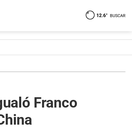
12.6°
BUSCAR
gualó Franco
China