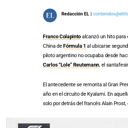
Redacción EL
|
contenidos@ellit
Franco Colapinto
alcanzó un hito para 
China de
Fórmula 1
al ubicarse segundo
piloto argentino no ocupaba desde hacía
Carlos “Lole” Reutemann
, el santafes
El antecedente se remonta al Gran Pre
año en el circuito de Kyalami. En aqu
solo por detrás del francés Alain Pros