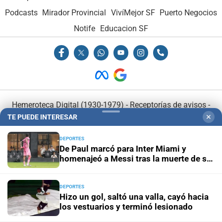
Podcasts
Mirador Provincial
VivíMejor SF
Puerto Negocios
Notife
Educacion SF
Hemeroteca Digital (1930-1979)
-
Receptorías de avisos
-
TE PUEDE INTERESAR
✕
Administración y Publicidad
-
Elementos institucionales
-
Opcionales con El Litoral
-
MediaKit
DEPORTES
De Paul marcó para Inter Miami y
homenajeó a Messi tras la muerte de su
El Litoral es miembro de:
padre
DEPORTES
Hizo un gol, saltó una valla, cayó hacia
los vestuarios y terminó lesionado