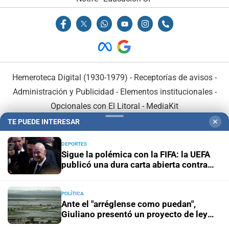
Hemeroteca Digital (1930-1979)
-
Receptorías de avisos
-
Administración y Publicidad
-
Elementos institucionales
-
Opcionales con El Litoral
-
MediaKit
TE PUEDE INTERESAR
✕
El Litoral es miembro de:
DEPORTES
Sigue la polémica con la FIFA: la UEFA
publicó una dura carta abierta contra
Infantino
POLÍTICA
En Asociación con:
Ante el "arréglense como puedan",
Giuliano presentó un proyecto de ley
para prevenir las consecuencias de "El