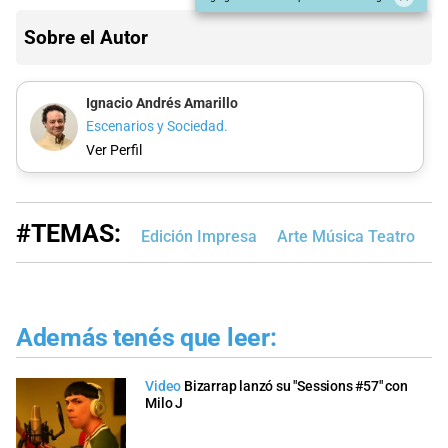
Sobre el Autor
Ignacio Andrés Amarillo
Escenarios y Sociedad.
Ver Perfil
#TEMAS:
Edición Impresa
Arte Música Teatro
V
Además tenés que leer:
Video
Bizarrap lanzó su "Sessions #57" con
Milo J