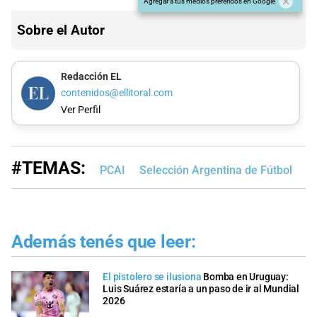
Agregar a tus medios preferidos en Google
Sobre el Autor
Redacción EL
contenidos@ellitoral.com
Ver Perfil
#TEMAS:
PCAI
Selección Argentina de Fútbol
Li
Además tenés que leer:
El pistolero se ilusiona
Bomba en Uruguay:
Luis Suárez estaría a un paso de ir al Mundial
2026