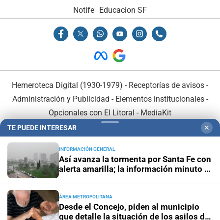
Notife
Educacion SF
Hemeroteca Digital (1930-1979)
-
Receptorías de avisos
-
Administración y Publicidad
-
Elementos institucionales
-
Opcionales con El Litoral
-
MediaKit
TE PUEDE INTERESAR
✕
El Litoral es miembro de:
INFORMACIÓN GENERAL
Así avanza la tormenta por Santa Fe con
alerta amarilla; la información minuto a
minuto
ÁREA METROPOLITANA
En Asociación con:
Desde el Concejo, piden al municipio
que detalle la situación de los asilos de