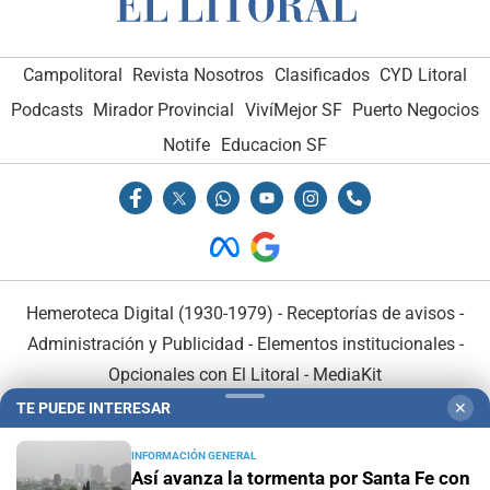
Campolitoral
Revista Nosotros
Clasificados
CYD Litoral
Podcasts
Mirador Provincial
VivíMejor SF
Puerto Negocios
Notife
Educacion SF
Hemeroteca Digital (1930-1979)
-
Receptorías de avisos
-
Administración y Publicidad
-
Elementos institucionales
-
Opcionales con El Litoral
-
MediaKit
TE PUEDE INTERESAR
✕
El Litoral es miembro de:
INFORMACIÓN GENERAL
Así avanza la tormenta por Santa Fe con