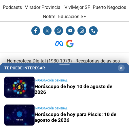
Podcasts
Mirador Provincial
VivíMejor SF
Puerto Negocios
Notife
Educacion SF
Hemeroteca Digital (1930-1979)
-
Receptorías de avisos
-
TE PUEDE INTERESAR
✕
Administración y Publicidad
-
Elementos institucionales
-
Opcionales con El Litoral
-
MediaKit
INFORMACIÓN GENERAL
Horóscopo de hoy 10 de agosto de
2026
El Litoral es miembro de:
INFORMACIÓN GENERAL
Horóscopo de hoy para Piscis: 10 de
agosto de 2026