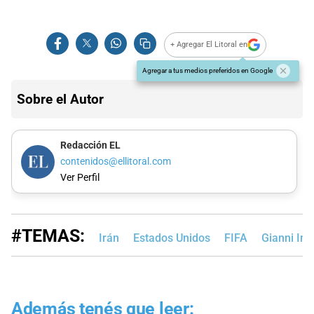
+ Agregar El Litoral en
Agregar a tus medios preferidos en Google
Sobre el Autor
Redacción EL
contenidos@ellitoral.com
Ver Perfil
#TEMAS:
Irán
Estados Unidos
FIFA
Gianni Inf
Además tenés que leer: