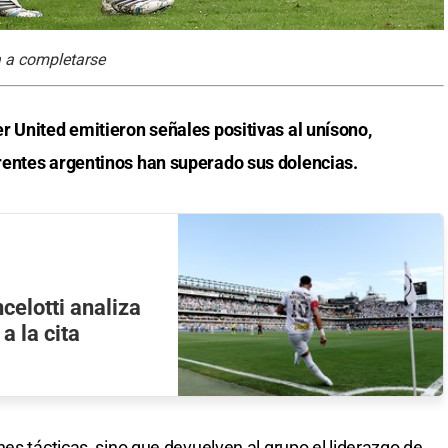
a a completarse
r United emitieron señales positivas al unísono,
rentes argentinos han superado sus dolencias.
celotti analiza
a la cita
es tácticas, sino que devuelven al grupo el liderazgo de