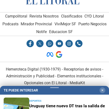
Campolitoral
Revista Nosotros
Clasificados
CYD Litoral
Podcasts
Mirador Provincial
VivíMejor SF
Puerto Negocios
Notife
Educacion SF
Hemeroteca Digital (1930-1979)
-
Receptorías de avisos
-
Administración y Publicidad
-
Elementos institucionales
-
Opcionales con El Litoral
-
MediaKit
TE PUEDE INTERESAR
✕
El Litoral es miembro de:
DEPORTES
Uruguay tiene nuevo DT tras la salida de