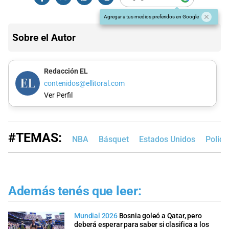
Agregar a tus medios preferidos en Google
Sobre el Autor
Redacción EL
contenidos@ellitoral.com
Ver Perfil
#TEMAS:
NBA
Básquet
Estados Unidos
Polide
Además tenés que leer:
Mundial 2026
Bosnia goleó a Qatar, pero
deberá esperar para saber si clasifica a los