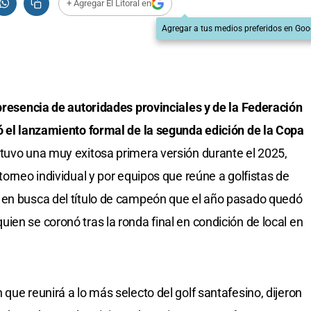
+ Agregar El Litoral en
Agregar a tus medios preferidos en Goo
 presencia de autoridades provinciales y de la Federación
ó el lanzamiento formal de la segunda edición de la Copa
uvo una muy exitosa primera versión durante el 2025,
torneo individual y por equipos que reúne a golfistas de
 en busca del título de campeón que el año pasado quedó
ien se coronó tras la ronda final en condición de local en
que reunirá a lo más selecto del golf santafesino, dijeron