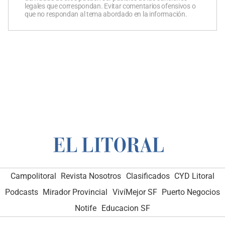
legales que correspondan. Evitar comentarios ofensivos o
que no respondan al tema abordado en la información.
Campolitoral
Revista Nosotros
Clasificados
CYD Litoral
Podcasts
Mirador Provincial
VivíMejor SF
Puerto Negocios
Notife
Educacion SF