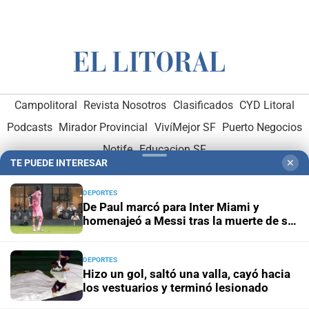
Campolitoral
Revista Nosotros
Clasificados
CYD Litoral
Podcasts
Mirador Provincial
VivíMejor SF
Puerto Negocios
Notife
Educacion SF
TE PUEDE INTERESAR
✕
DEPORTES
De Paul marcó para Inter Miami y
homenajeó a Messi tras la muerte de su
padre
Hemeroteca Digital (1930-1979)
-
Receptorías de avisos
-
DEPORTES
Hizo un gol, saltó una valla, cayó hacia
Administración y Publicidad
-
Elementos institucionales
-
los vestuarios y terminó lesionado
Opcionales con El Litoral
-
MediaKit