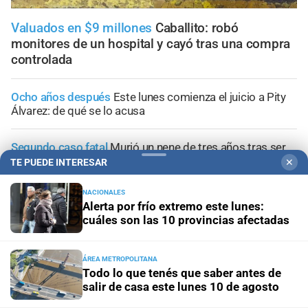
Valuados en $9 millones
Caballito: robó
monitores de un hospital y cayó tras una compra
controlada
Ocho años después
Este lunes comienza el juicio a Pity
Álvarez: de qué se lo acusa
Segundo caso fatal
Murió un nene de tres años tras ser
atacado por un pitbull en Córdoba
TE PUEDE INTERESAR
✕
NACIONALES
Santa Fe ciudad
Un adolescente de 15 años fue hallado
Alerta por frío extremo este lunes:
sin vida en los piletones del Parque Garay
cuáles son las 10 provincias afectadas
Condenado
Cinco años de prisión por asaltar y golpear a
su propia madre en Monte Vera
ÁREA METROPOLITANA
Todo lo que tenés que saber antes de
salir de casa este lunes 10 de agosto