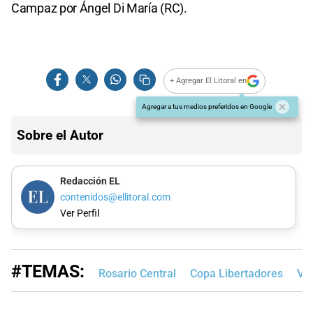
Campaz por Ángel Di María (RC).
+ Agregar El Litoral en
Agregar a tus medios preferidos en Google
Sobre el Autor
Redacción EL
contenidos@ellitoral.com
Ver Perfil
#TEMAS:
Rosario Central
Copa Libertadores
Ve