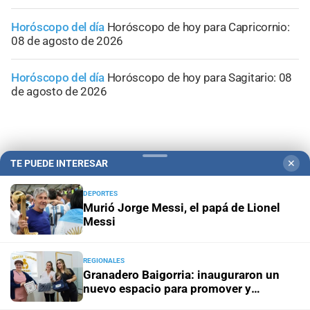
Horóscopo del día
Horóscopo de hoy para Capricornio:
08 de agosto de 2026
Horóscopo del día
Horóscopo de hoy para Sagitario: 08
de agosto de 2026
TE PUEDE INTERESAR
✕
DEPORTES
Murió Jorge Messi, el papá de Lionel
Messi
REGIONALES
Granadero Baigorria: inauguraron un
nuevo espacio para promover y
Campolitoral
Revista Nosotros
Clasificados
CYD Litoral
sostener la lactancia materna