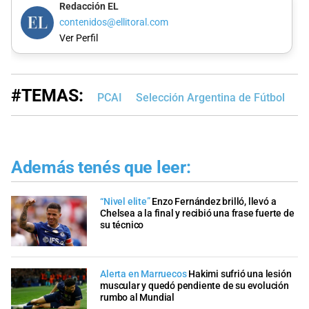
Redacción EL
contenidos@ellitoral.com
Ver Perfil
#TEMAS:
PCAI
Selección Argentina de Fútbol
Li
Además tenés que leer:
“Nivel elite”
Enzo Fernández brilló, llevó a
Chelsea a la final y recibió una frase fuerte de
su técnico
Alerta en Marruecos
Hakimi sufrió una lesión
muscular y quedó pendiente de su evolución
rumbo al Mundial