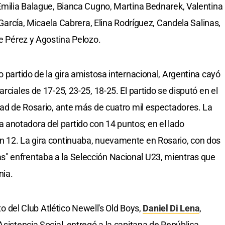
 Emilia Balague, Bianca Cugno, Martina Bednarek, Valentina
l García, Micaela Cabrera, Elina Rodríguez, Candela Salinas,
le Pérez y Agostina Pelozo.
o partido de la gira amistosa internacional, Argentina cayó
rciales de 17-25, 23-25, 18-25. El partido se disputó en el
udad de Rosario, ante más de cuatro mil espectadores. La
anotadora del partido con 14 puntos; en el lado
n 12. La gira continuaba, nuevamente en Rosario, con dos
" enfrentaba a la Selección Nacional U23, mientras que
nia.
rto del Club Atlético Newell's Old Boys,
Daniel Di Lena
,
Asistencia Social, entregó a la capitana de República