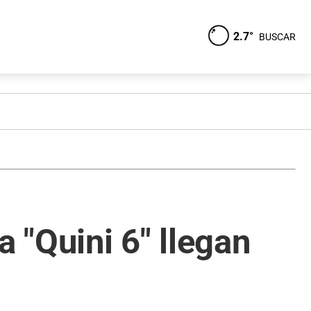
2.7°
BUSCAR
 "Quini 6" llegan