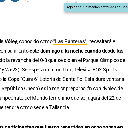
Agregar a tus medios preferidos en Goo
e Vóley,
conocido como
"Las Panteras",
necesitará el
 con su aliento
este domingo a la noche cuando desde las
do la revancha del 0-3 que se dio en el Parque Olímpico de
 y 25-23). Se espera una multitud, televisa FOX Sports
o la Copa "Quini 6" Lotería de Santa Fe. Esta dura ventana
e República Checa) es la mejor preparación con rivales de
Campeonato del Mundo femenino que se jugará del 22 de
ue tendrá como sede a Tailandia.
s participantes que fueron repartidas en ocho zonas en