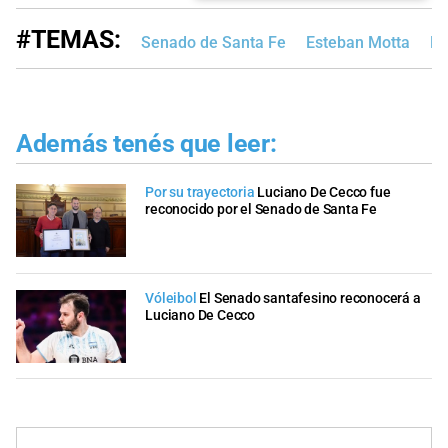
#TEMAS:
Senado de Santa Fe
Esteban Motta
Po
Además tenés que leer:
Por su trayectoria
Luciano De Cecco fue
reconocido por el Senado de Santa Fe
Vóleibol
El Senado santafesino reconocerá a
Luciano De Cecco