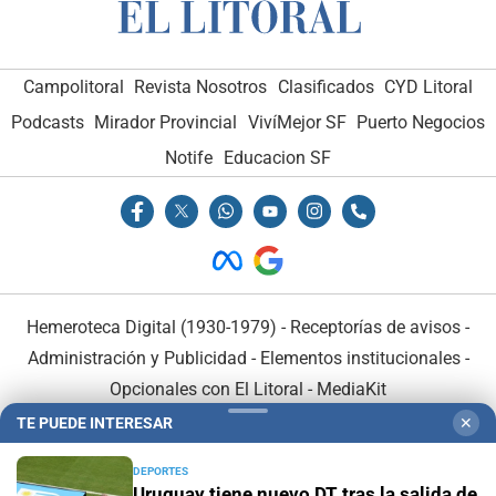
Campolitoral
Revista Nosotros
Clasificados
CYD Litoral
Podcasts
Mirador Provincial
VivíMejor SF
Puerto Negocios
Notife
Educacion SF
Hemeroteca Digital (1930-1979)
-
Receptorías de avisos
-
Administración y Publicidad
-
Elementos institucionales
-
Opcionales con El Litoral
-
MediaKit
TE PUEDE INTERESAR
✕
El Litoral es miembro de:
DEPORTES
Uruguay tiene nuevo DT tras la salida de