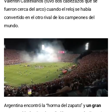
Valentín Castellanos (tuvo dos cabezazos que se
fueron cerca del arco) cuando el reloj se había
convertido en el otro rival de los campeones del
mundo.
0
seconds
Argentina encontró la “horma del zapato” y
un gran
of
0