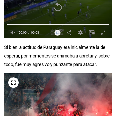
00:00
00:08
0
seconds
Si bien la actitud de Paraguay era inicialmente la de
of
0
esperar, por momentos se animaba a apretar y, sobre
seconds
todo, fue muy agresivo y punzante para atacar.