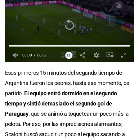
00:00
00:07
0
seconds
Esos primeros 15 minutos del segundo tiempo de
of
0
Argentina fueron los peores, hasta ese momento, del
seconds
partido.
El equipo entró dormido en el segundo
tiempo y sintió demasiado el segundo gol de
Paraguay
, que se animó a toquetear un poco más la
pelota. Por eso, por las imprecisiones alarmantes,
Scaloni buscó sacudir un poco al equipo sacando a