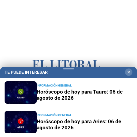
TE PUEDE INTERESAR
✕
Campolitoral
Revista Nosotros
Clasificados
CYD Litoral
INFORMACIÓN GENERAL
Horóscopo de hoy para Tauro: 06 de
Podcasts
Mirador Provincial
VivíMejor SF
Puerto Negocios
agosto de 2026
Notife
Educacion SF
INFORMACIÓN GENERAL
Horóscopo de hoy para Aries: 06 de
agosto de 2026