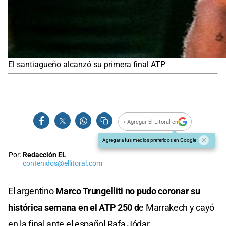
El santiagueño alcanzó su primera final ATP
+ Agregar El Litoral en
Agregar a tus medios preferidos en Google
Por:
Redacción EL
contenidos@ellitoral.com
El argentino
Marco Trungelliti no pudo coronar su
histórica semana en el
ATP
250 d
e Marrakech y cayó
en la final ante el español Rafa Jódar.