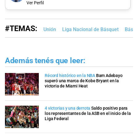
Ver Perfil
#TEMAS:
Unión
Liga Nacional de Básquet
Básqu
Además tenés que leer:
Récord histórico en la NBA
Bam Adebayo
superó una marca de Kobe Bryant en la
victoria de Miami Heat
4 victorias y una derrota
Saldo positivo para
los representantes de la ASB en el inicio de la
Liga Federal