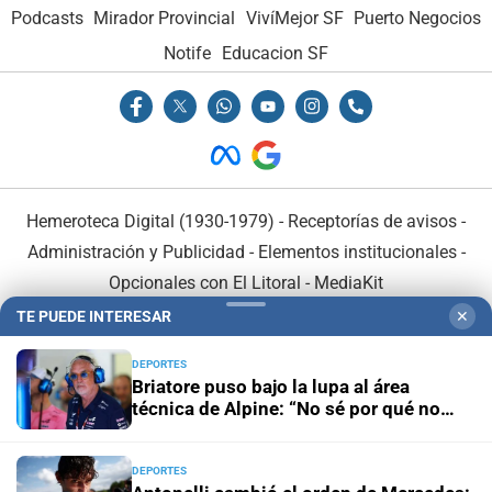
Podcasts
Mirador Provincial
VivíMejor SF
Puerto Negocios
Notife
Educacion SF
Hemeroteca Digital (1930-1979)
-
Receptorías de avisos
-
Administración y Publicidad
-
Elementos institucionales
-
Opcionales con El Litoral
-
MediaKit
TE PUEDE INTERESAR
✕
El Litoral es miembro de:
DEPORTES
Briatore puso bajo la lupa al área
técnica de Alpine: “No sé por qué no
ganamos”
DEPORTES
En Asociación con: