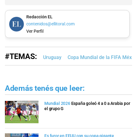
Redacción EL
contenidos@ellitoral.com
Ver Perfil
#TEMAS:
Uruguay
Copa Mundial de la FIFA Méxi
Además tenés que leer:
Mundial 2026
España goleó 4 a 0 a Arabia por
el grupo G
Es furor en EEUU con su copa gigante