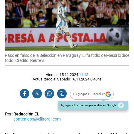
Paso en falso de la Selección en Paraguay. El fastidio de Messi lo dice
todo. Crédito: Reuters.
Viernes 15.11.2024
11:15
Actualizado al
Sábado 16.11.2024
0:40
hs
+ Agregar El Litoral en
Agregar a tus medios preferidos en Google
Por:
Redacción EL
contenidos@ellitoral.com