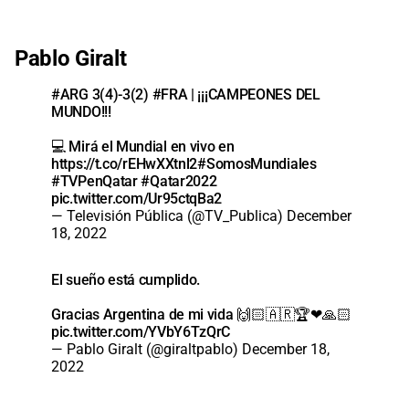
Pablo Giralt
#ARG
3(4)-3(2)
#FRA
| ¡¡¡CAMPEONES DEL
MUNDO!!!
💻 Mirá el Mundial en vivo en
https://t.co/rEHwXXtnl2
#SomosMundiales
#TVPenQatar
#Qatar2022
pic.twitter.com/Ur95ctqBa2
— Televisión Pública (@TV_Publica)
December
18, 2022
El sueño está cumplido.
Gracias Argentina de mi vida 🙌🏻🇦🇷🏆❤🙏🏻
pic.twitter.com/YVbY6TzQrC
— Pablo Giralt (@giraltpablo)
December 18,
2022