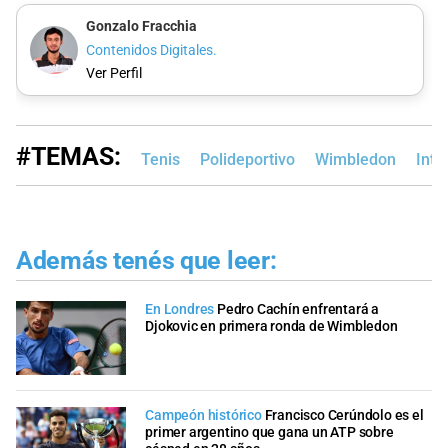
Gonzalo Fracchia
Contenidos Digitales.
Ver Perfil
#TEMAS:
Tenis
Polideportivo
Wimbledon
Intel
Además tenés que leer:
En Londres
Pedro Cachín enfrentará a
Djokovic en primera ronda de Wimbledon
Campeón histórico
Francisco Cerúndolo es el
primer argentino que gana un ATP sobre