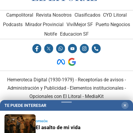
Campolitoral
Revista Nosotros
Clasificados
CYD Litoral
Podcasts
Mirador Provincial
VivíMejor SF
Puerto Negocios
Notife
Educacion SF
Hemeroteca Digital (1930-1979)
-
Receptorías de avisos
-
Administración y Publicidad
-
Elementos institucionales
-
Opcionales con El Litoral
-
MediaKit
TE PUEDE INTERESAR
✕
El Litoral es miembro de:
OPINIÓN
El asalto de mi vida