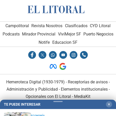
Campolitoral
Revista Nosotros
Clasificados
CYD Litoral
Podcasts
Mirador Provincial
VivíMejor SF
Puerto Negocios
Notife
Educacion SF
Hemeroteca Digital (1930-1979)
-
Receptorías de avisos
-
Administración y Publicidad
-
Elementos institucionales
-
Opcionales con El Litoral
-
MediaKit
TE PUEDE INTERESAR
✕
El Litoral es miembro de:
ECONOMÍA