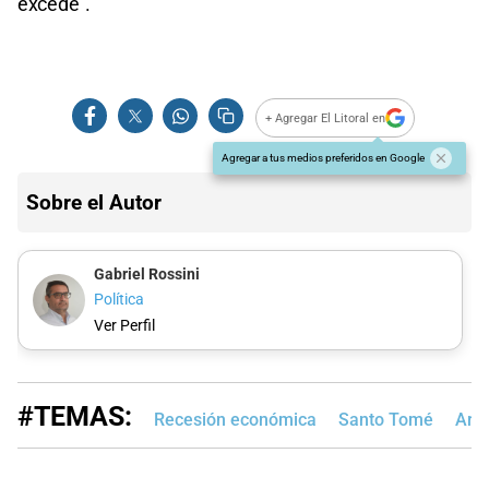
excede”.
+ Agregar El Litoral en
Agregar a tus medios preferidos en Google
Sobre el Autor
Gabriel Rossini
Política
Ver Perfil
#TEMAS:
Recesión económica
Santo Tomé
Arg