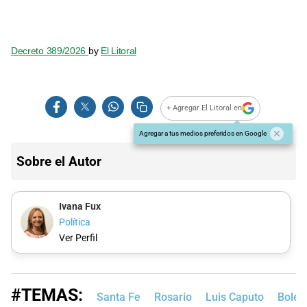
Decreto 389/2026
by
El Litoral
+ Agregar El Litoral en
Agregar a tus medios preferidos en Google
Sobre el Autor
Ivana Fux
Política
Ver Perfil
#TEMAS:
Santa Fe
Rosario
Luis Caputo
Boletí